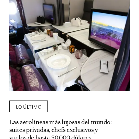
LO ÚLTIMO
Las aerolíneas más lujosas del mundo:
E
suites privadas, chefs exclusivos y
d
vuelos de hasta 30.000 dólares