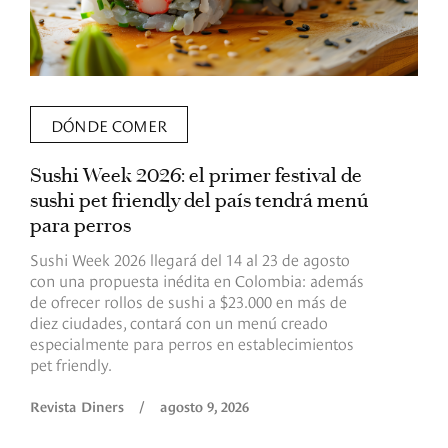
DÓNDE COMER
Sushi Week 2026: el primer festival de
L
sushi pet friendly del país tendrá menú
s
para perros
v
Sushi Week 2026 llegará del 14 al 23 de agosto
D
con una propuesta inédita en Colombia: además
d
de ofrecer rollos de sushi a $23.000 en más de
s
diez ciudades, contará con un menú creado
o
especialmente para perros en establecimientos
e
pet friendly.
R
Revista Diners
/
agosto 9, 2026