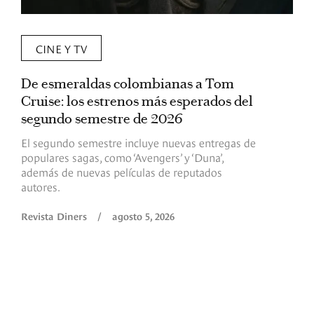
CINE Y TV
De esmeraldas colombianas a Tom
L
Cruise: los estrenos más esperados del
«
segundo semestre de 2026
p
El segundo semestre incluye nuevas entregas de
E
populares sagas, como ‘Avengers’ y ‘Duna’,
h
además de nuevas películas de reputados
d
autores.
h
(
l
Revista Diners
/
agosto 5, 2026
L