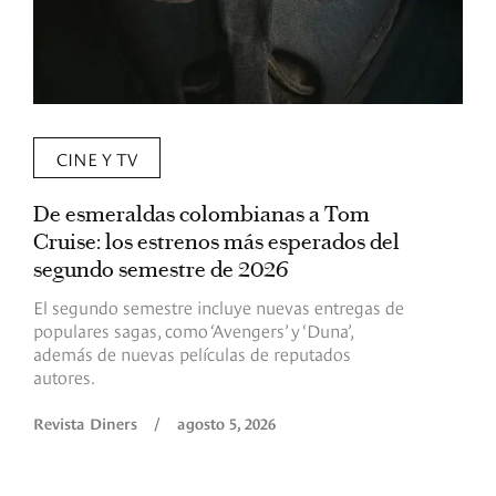
CINE Y TV
De esmeraldas colombianas a Tom
L
Cruise: los estrenos más esperados del
«
segundo semestre de 2026
p
El segundo semestre incluye nuevas entregas de
E
populares sagas, como ‘Avengers’ y ‘Duna’,
h
además de nuevas películas de reputados
d
autores.
h
(
l
Revista Diners
/
agosto 5, 2026
L