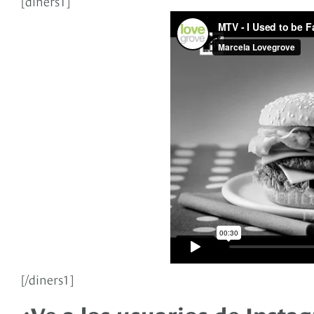
[diners1]
[/diners1]
¿Ve a los usuarios de Inst