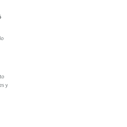
ó
do
to
es y