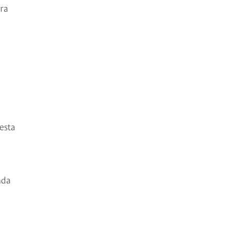
era
esta
ada