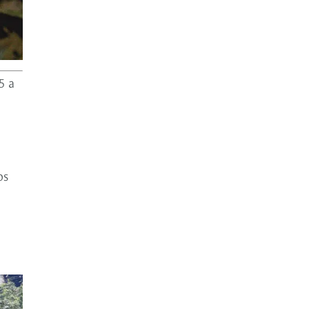
5 a
os