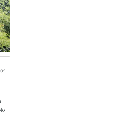
tos
a
olo