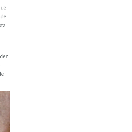
que
 de
pta
rden
–
de