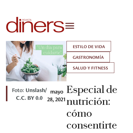
ESTILO DE VIDA
GASTRONOMÍA
SALUD Y FITNESS
Especial de
Foto:
Unslash/
mayo
C.C. BY 0.0
28, 2021
nutrición:
cómo
consentirte