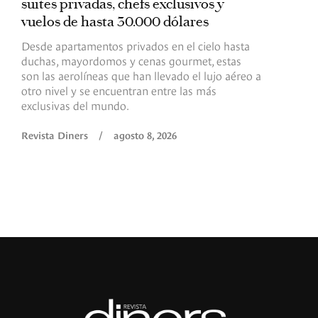
suites privadas, chefs exclusivos y
d
vuelos de hasta 30.000 dólares
E
c
Desde apartamentos privados en el cielo hasta
c
duchas, mayordomos y cenas gourmet, estas
son las aerolíneas que han llevado el lujo aéreo a
R
otro nivel y se encuentran entre las más
exclusivas del mundo.
Revista Diners
/
agosto 8, 2026