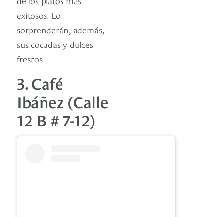
de los platos más
exitosos. Lo
sorprenderán, además,
sus cocadas y dulces
frescos.
3. Café
Ibáñez (Calle
12 B # 7-12)