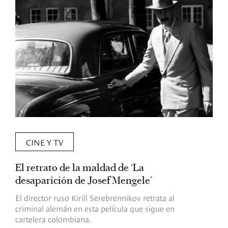
CINE Y TV
El retrato de la maldad de ‘La
L
desaparición de Josef Mengele’
d
d
El director ruso Kirill Serebrennikov retrata al
criminal alemán en esta película que sigue en
F
cartelera colombiana.
s