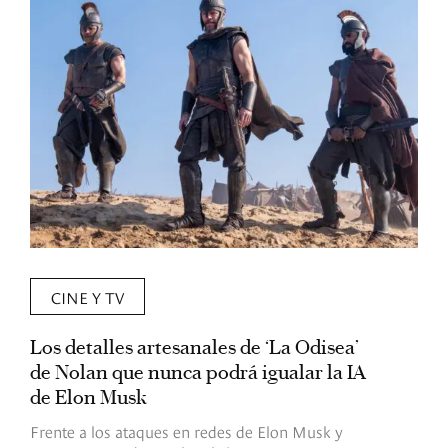
CINE Y TV
Los detalles artesanales de ‘La Odisea’
R
de Nolan que nunca podrá igualar la IA
m
de Elon Musk
I
Frente a los ataques en redes de Elon Musk y
E