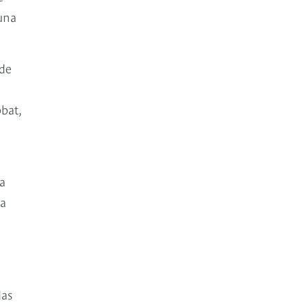
una
 de
bat,
la
la
das