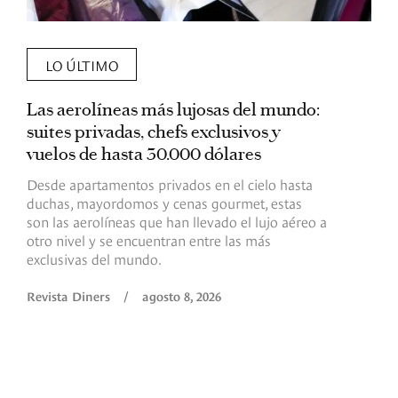
LO ÚLTIMO
Las aerolíneas más lujosas del mundo:
E
suites privadas, chefs exclusivos y
d
vuelos de hasta 30.000 dólares
E
c
Desde apartamentos privados en el cielo hasta
c
duchas, mayordomos y cenas gourmet, estas
son las aerolíneas que han llevado el lujo aéreo a
R
otro nivel y se encuentran entre las más
exclusivas del mundo.
Revista Diners
/
agosto 8, 2026