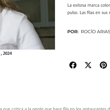
La exitosa marca col
pulso. Las filas en su
POR:
ROCÍO ARIA
, 2024
la que critica a la gente que hace fila en los restaurantes 