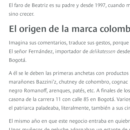
El faro de Beatriz es su padre y desde 1997, cuando 
sino crecer.
El origen de la marca colom
Imagina sus comentarios, traduce sus gestos, porque 
El señor Fernández, importador de
delikatessen
desde 
Bogotá.
A él se le deben las primeras anchetas con productos
marañones Bazzini’z, chutney de cohombro, cognac L
negro Romanoff, arenques, patés, etc. A finales de lo
casona de la carrera 11 con calle 85 en Bogotá. Varios
el patriarca paladeaba, literalmente, también a sus ci
El mismo año en que este negocio entraba en quiebra
Unos muñecos de peluche adornaban un estante de u