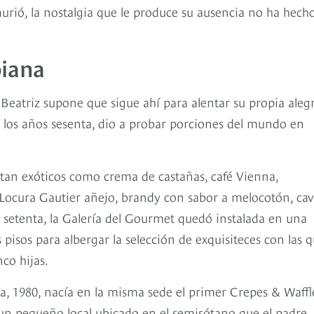
murió, la nostalgia que le produce su ausencia no ha hech
biana
Beatriz supone que sigue ahí para alentar su propia alegr
los años sesenta, dio a probar porciones del mundo en
 tan exóticos como crema de castañas, café Vienna,
ocura Gautier añejo, brandy con sabor a melocotón, cav
s setenta, la Galería del Gourmet quedó instalada en una
 pisos para albergar la selección de exquisiteces con las 
nco hijas.
, 1980, nacía en la misma sede el primer Crepes & Waffl
n pequeño local ubicado en el semisótano que el padre