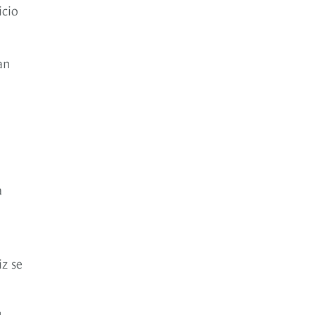
icio
an
a
z se