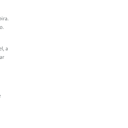
ira.
o.
l, a
ar
e