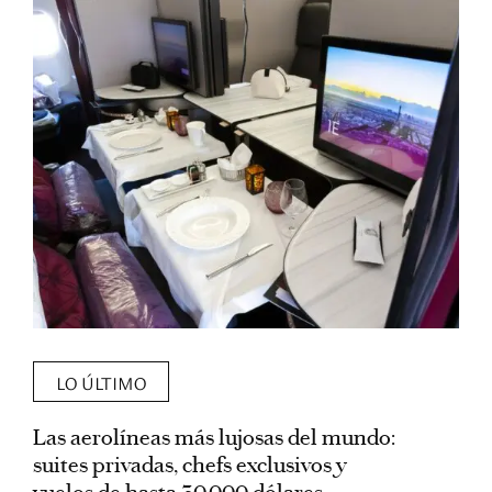
LO ÚLTIMO
Las aerolíneas más lujosas del mundo:
E
suites privadas, chefs exclusivos y
d