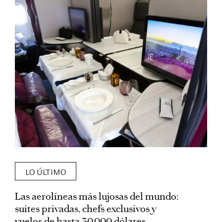
LO ÚLTIMO
Las aerolíneas más lujosas del mundo:
E
suites privadas, chefs exclusivos y
d
vuelos de hasta 30.000 dólares