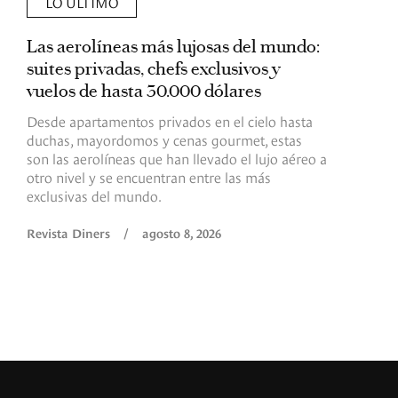
LO ÚLTIMO
Las aerolíneas más lujosas del mundo:
E
suites privadas, chefs exclusivos y
d
vuelos de hasta 30.000 dólares
E
c
Desde apartamentos privados en el cielo hasta
c
duchas, mayordomos y cenas gourmet, estas
son las aerolíneas que han llevado el lujo aéreo a
R
otro nivel y se encuentran entre las más
exclusivas del mundo.
Revista Diners
/
agosto 8, 2026