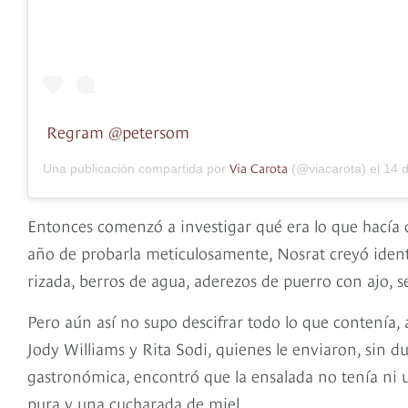
Regram @petersom
Via Carota
Una publicación compartida por
(@viacarota) el
14 de E
Entonces comenzó a investigar qué era lo que hacía d
año de probarla meticulosamente, Nosrat creyó ident
rizada, berros de agua, aderezos de puerro con ajo, 
Pero aún así no supo descifrar todo lo que contenía, 
Jody Williams y Rita Sodi, quienes le enviaron, sin dud
gastronómica, encontró que la ensalada no tenía ni 
pura y una cucharada de miel.