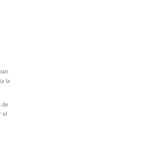
aban
ta la
s de
 el