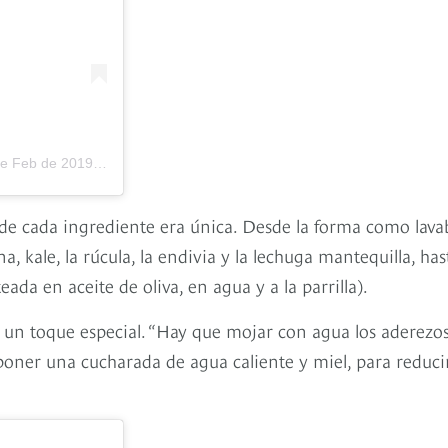
eb de 2019 a las 3:31 PST
 de cada ingrediente era única. Desde la forma como lav
, kale, la rúcula, la endivia y la lechuga mantequilla, has
ada en aceite de oliva, en agua y a la parrilla).
vo un toque especial. “Hay que mojar con agua los aderezo
poner una cucharada de agua caliente y miel, para reducir