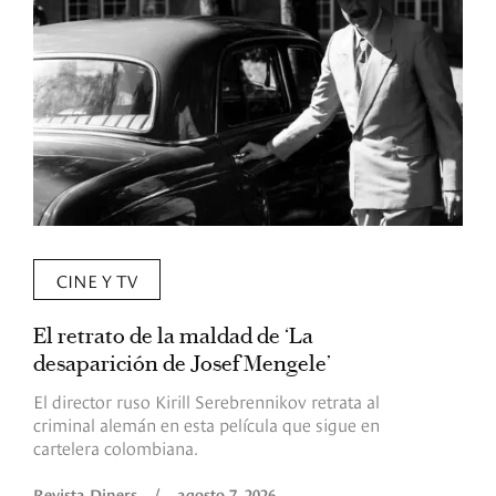
CINE Y TV
El retrato de la maldad de ‘La
L
desaparición de Josef Mengele’
d
d
El director ruso Kirill Serebrennikov retrata al
criminal alemán en esta película que sigue en
F
cartelera colombiana.
s
O
Revista Diners
/
agosto 7, 2026