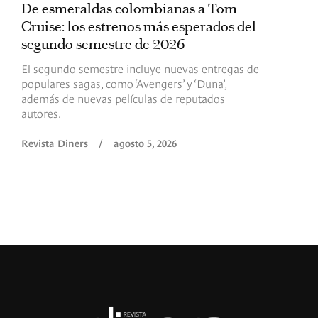
De esmeraldas colombianas a Tom
L
Cruise: los estrenos más esperados del
«
segundo semestre de 2026
p
El segundo semestre incluye nuevas entregas de
E
populares sagas, como ‘Avengers’ y ‘Duna’,
h
además de nuevas películas de reputados
d
autores.
h
(
l
Revista Diners
/
agosto 5, 2026
L