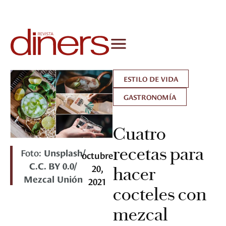
ESTILO DE VIDA
GASTRONOMÍA
Cuatro
recetas para
Foto:
Unsplash/
octubre
C.C. BY 0.0/
20,
hacer
Mezcal Unión
2021
cocteles con
mezcal