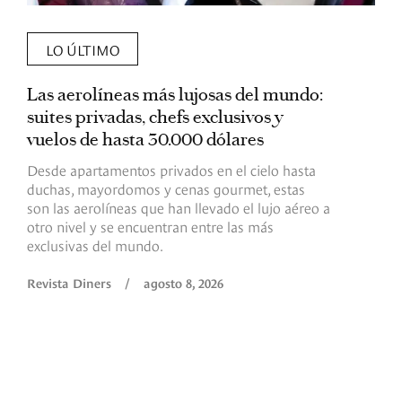
LO ÚLTIMO
Las aerolíneas más lujosas del mundo:
E
suites privadas, chefs exclusivos y
d
vuelos de hasta 30.000 dólares
E
c
Desde apartamentos privados en el cielo hasta
c
duchas, mayordomos y cenas gourmet, estas
son las aerolíneas que han llevado el lujo aéreo a
R
otro nivel y se encuentran entre las más
exclusivas del mundo.
Revista Diners
/
agosto 8, 2026