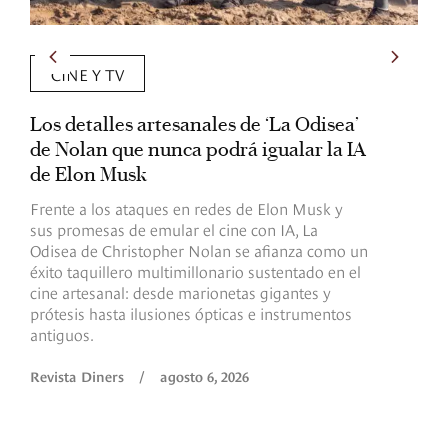
CINE Y TV
Los detalles artesanales de ‘La Odisea’
R
de Nolan que nunca podrá igualar la IA
m
de Elon Musk
I
Frente a los ataques en redes de Elon Musk y
E
sus promesas de emular el cine con IA, La
e
Odisea de Christopher Nolan se afianza como un
b
éxito taquillero multimillonario sustentado en el
C
cine artesanal: desde marionetas gigantes y
c
prótesis hasta ilusiones ópticas e instrumentos
antiguos.
R
Revista Diners
/
agosto 6, 2026