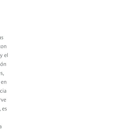
as
con
y el
ión
s,
 en
cia
rve
 es
a