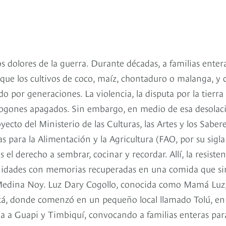
os dolores de la guerra. Durante décadas, a familias enter
l que los cultivos de coco, maíz, chontaduro o malanga, y 
o por generaciones. La violencia, la disputa por la tierra 
 fogones apagados. Sin embargo, en medio de esa desolac
ecto del Ministerio de las Culturas, las Artes y los Sabere
 para la Alimentación y la Agricultura (FAO, por su sigla
el derecho a sembrar, cocinar y recordar. Allí, la resisten
munidades con memorias recuperadas en una comida que si
Medina Noy. Luz Dary Cogollo, conocida como Mamá Luz,
otá, donde comenzó en un pequeño local llamado Tolú, en
ina a Guapi y Timbiquí, convocando a familias enteras par