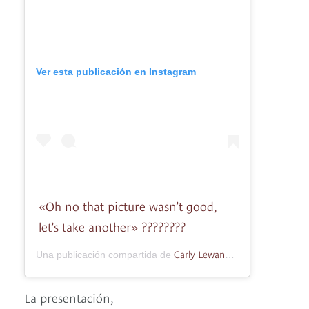
Ver esta publicación en Instagram
«Oh no that picture wasn’t good,
let’s take another» ????????
Carly Lewandowski
Una publicación compartida de
(@carly_lew
La presentación,