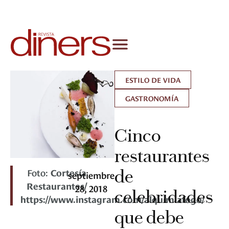
ESTILO DE VIDA
GASTRONOMÍA
Cinco
restaurantes
Foto:
Cortesía
de
septiembre
Restaurantes/
28, 2018
celebridades
https://www.instagram.com/alquimiafogo/
que debe