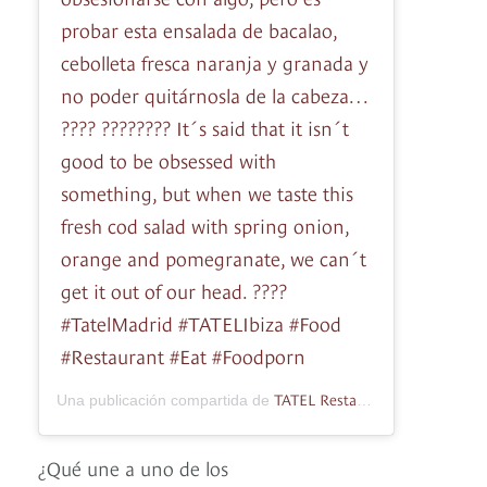
probar esta ensalada de bacalao,
cebolleta fresca naranja y granada y
no poder quitárnosla de la cabeza…
???? ???????? It´s said that it isn´t
good to be obsessed with
something, but when we taste this
fresh cod salad with spring onion,
orange and pomegranate, we can´t
get it out of our head. ????
#TatelMadrid #TATELIbiza #Food
#Restaurant #Eat #Foodporn
TATEL Restaurants
Una publicación compartida de
(@tatelresta
¿Qué une a uno de los