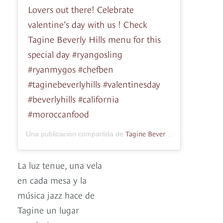
Lovers out there! Celebrate
valentine’s day with us ! Check
Tagine Beverly Hills menu for this
special day #ryangosling
#ryanmygos #chefben
#taginebeverlyhills #valentinesday
#beverlyhills #california
#moroccanfood
Tagine BeverlyHills
Una publicación compartida de
(@taginebeve
La luz tenue, una vela
en cada mesa y la
música jazz hace de
Tagine un lugar