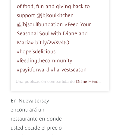
of food, fun and giving back to
support @jbjsoulkitchen
@jbjsoulfoundation «Feed Your
Seasonal Soul with Diane and
Maria» bit.ly/2wXv4tO
#hopeisdelicious
#feedingthecommunity
#payitforward #harvestseason
Diane Henderiks
Una publicación compartida de
(@dianehende
En Nueva Jersey
encontrará un
restaurante en donde
usted decide el precio