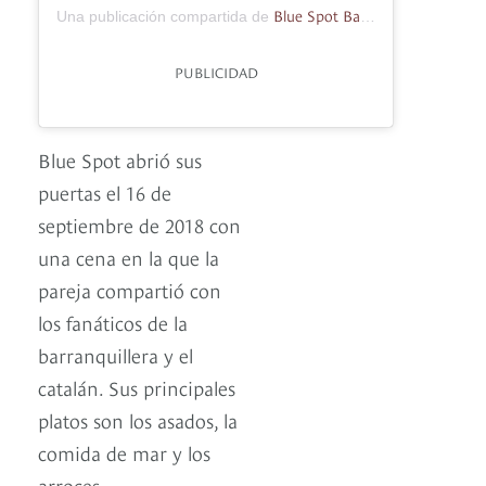
Blue Spot Barcelona
Una publicación compartida de
(@bluespot
PUBLICIDAD
Blue Spot abrió sus
puertas el 16 de
septiembre de 2018 con
una cena en la que la
pareja compartió con
los fanáticos de la
barranquillera y el
catalán. Sus principales
platos son los asados, la
comida de mar y los
arroces.