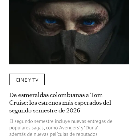
CINE Y TV
De esmeraldas colombianas a Tom
L
Cruise: los estrenos más esperados del
«
segundo semestre de 2026
p
El segundo semestre incluye nuevas entregas de
E
populares sagas, como ‘Avengers’ y ‘Duna’,
h
además de nuevas películas de reputados
d