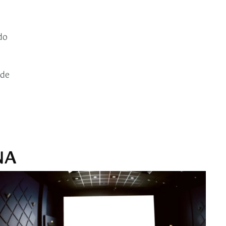
do
 de
NA