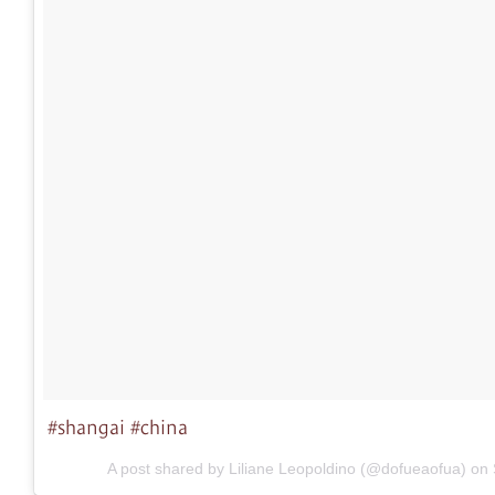
#shangai #china
A post shared by Liliane Leopoldino (@dofueaofua) on