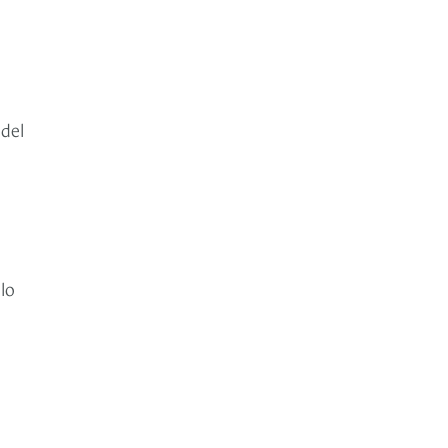
del
lo