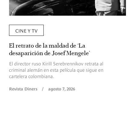
CINE Y TV
El retrato de la maldad de ‘La
L
desaparición de Josef Mengele’
d
d
El director ruso Kirill Serebrennikov retrata al
criminal alemán en esta película que sigue en
F
cartelera colombiana.
s
O
Revista Diners
/
agosto 7, 2026
é
c
p
a
R