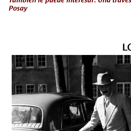
Posay
L