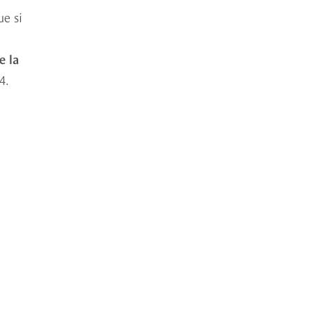
e si
e la
4.