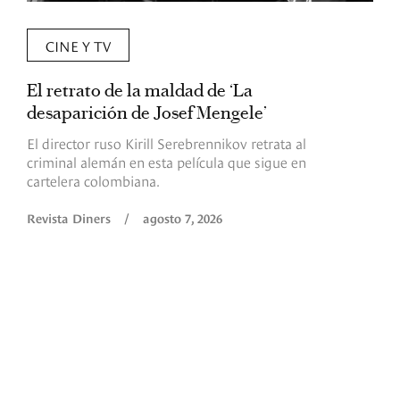
CINE Y TV
El retrato de la maldad de ‘La
L
desaparición de Josef Mengele’
d
d
El director ruso Kirill Serebrennikov retrata al
criminal alemán en esta película que sigue en
F
cartelera colombiana.
s
O
Revista Diners
/
agosto 7, 2026
é
c
p
a
R