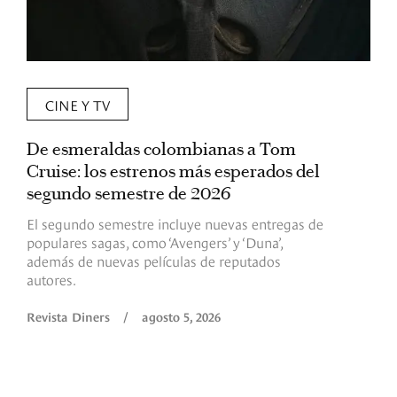
CINE Y TV
De esmeraldas colombianas a Tom
L
Cruise: los estrenos más esperados del
«
segundo semestre de 2026
p
El segundo semestre incluye nuevas entregas de
E
populares sagas, como ‘Avengers’ y ‘Duna’,
h
además de nuevas películas de reputados
d
autores.
h
(
l
Revista Diners
/
agosto 5, 2026
L