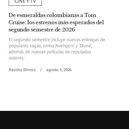
CINE Y TV
De esmeraldas colombianas a Tom
L
Cruise: los estrenos más esperados del
«
segundo semestre de 2026
p
El segundo semestre incluye nuevas entregas de
E
populares sagas, como ‘Avengers’ y ‘Duna’,
h
además de nuevas películas de reputados
d
autores.
h
(
l
Revista Diners
/
agosto 5, 2026
L