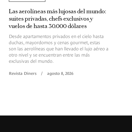
Las aerolíneas más lujosas del mundo:
E
suites privadas, chefs exclusivos y
d
vuelos de hasta 30.000 dólares
E
c
Desde apartamentos privados en el cielo hasta
c
duchas, mayordomos y cenas gourmet, estas
son las aerolíneas que han llevado el lujo aéreo a
R
otro nivel y se encuentran entre las más
exclusivas del mundo.
Revista Diners
/
agosto 8, 2026