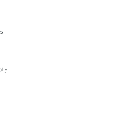
es
al y