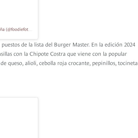
Una publicación compartida por Foodiefotografa l Haslly de la Peña (@foodiefotografa)
puestos de la lista del Burger Master. En la edición 2024
asillas con la Chipote Costra que viene con la popular
e queso, alioli, cebolla roja crocante, pepinillos, tocineta