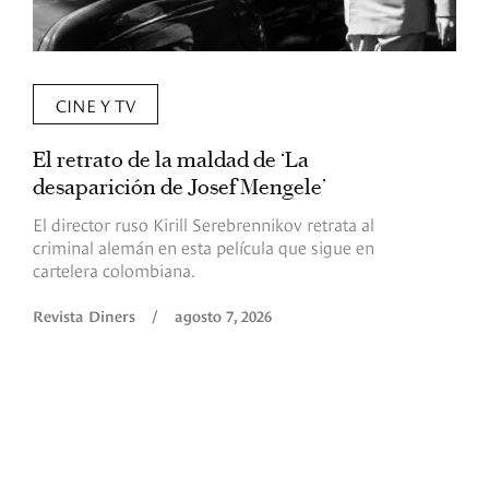
CINE Y TV
El retrato de la maldad de ‘La
L
desaparición de Josef Mengele’
d
d
El director ruso Kirill Serebrennikov retrata al
criminal alemán en esta película que sigue en
F
cartelera colombiana.
s
O
Revista Diners
/
agosto 7, 2026
é
c
p
a
R