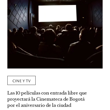
CINE Y TV
Las 10 películas con entrada libre que
D
proyectará la Cinemateca de Bogotá
C
por el aniversario de la ciudad
s