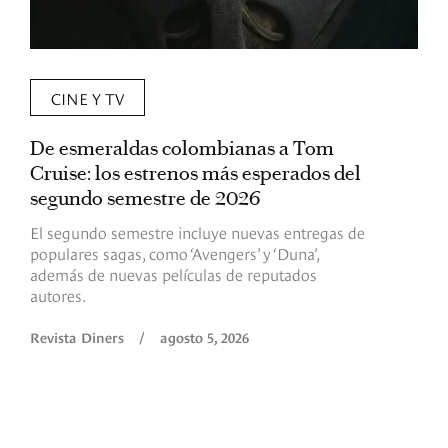
CINE Y TV
De esmeraldas colombianas a Tom
L
Cruise: los estrenos más esperados del
«
segundo semestre de 2026
p
El segundo semestre incluye nuevas entregas de
E
populares sagas, como ‘Avengers’ y ‘Duna’,
h
además de nuevas películas de reputados
d
autores.
h
(
l
Revista Diners
/
agosto 5, 2026
L