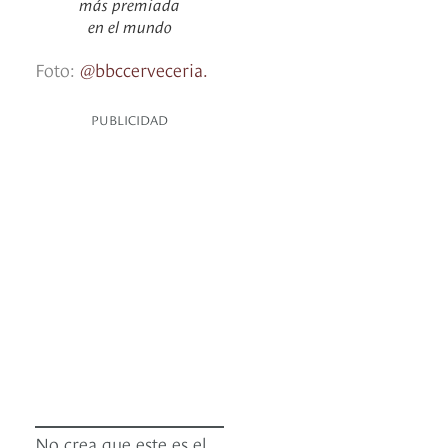
más premiada
en el mundo
Foto:
@bbccerveceria.
PUBLICIDAD
No crea que este es el