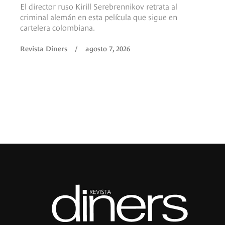
El director ruso Kirill Serebrennikov retrata al
criminal alemán en esta película que sigue en
cartelera colombiana.
Revista Diners
/
agosto 7, 2026