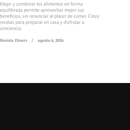
Elegir y combinar los alimentos en forma
equilibrada permite aprovechar mejor sus
beneficios, sin renunciar al placer de comer. Cinco
recetas para preparar en casa y disfrutar a
conciencia.
Revista Diners
/
agosto 6, 2026