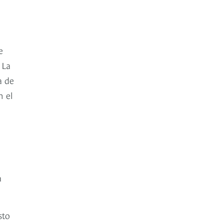
e
 La
a de
n el
l
d
a
sto