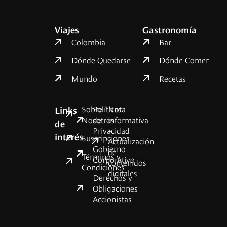
Viajes
Gastronomía
Colombia
Bar
Dónde Quedarse
Dónde Comer
Mundo
Recetas
Sobre
Políticas
Nota
Links
Nosotros
de
informativa
de
Privacidad
–
interés
Suscripciones
Actualización
Gobierno
de
Términos y
Corporativo
contenidos
Condiciones
digitales
Derechos y
Obligaciones
Accionistas