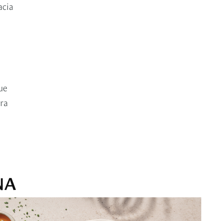
acia
ue
ra
NA