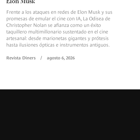
Elon Musk
Frente a los ataques en redes de Elon Musk y sus
promesas de emular el cine con IA, La Odisea de
Christopher Nolan se afianza como un éxito
taquillero multimillonario sustentado en el cine
artesanal: desde marionetas gigantes y prótesis
hasta ilusiones ópticas e instrumentos antiguos.
Revista Diners
/
agosto 6, 2026