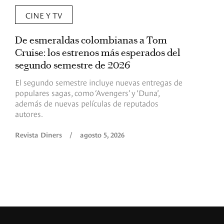
CINE Y TV
De esmeraldas colombianas a Tom
L
Cruise: los estrenos más esperados del
«
segundo semestre de 2026
p
El segundo semestre incluye nuevas entregas de
E
populares sagas, como ‘Avengers’ y ‘Duna’,
h
además de nuevas películas de reputados
d
autores.
h
(
l
Revista Diners
/
agosto 5, 2026
L