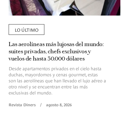
LO ÚLTIMO
Las aerolíneas más lujosas del mundo:
E
suites privadas, chefs exclusivos y
d
vuelos de hasta 30.000 dólares
E
c
Desde apartamentos privados en el cielo hasta
c
duchas, mayordomos y cenas gourmet, estas
son las aerolíneas que han llevado el lujo aéreo a
R
otro nivel y se encuentran entre las más
exclusivas del mundo.
Revista Diners
/
agosto 8, 2026