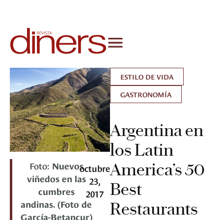
ESTILO DE VIDA
GASTRONOMÍA
Argentina en
los Latin
Foto:
Nuevos
America’s 50
octubre
viñedos en las
23,
Best
cumbres
2017
andinas. (Foto de
Restaurants
García-Betancur)