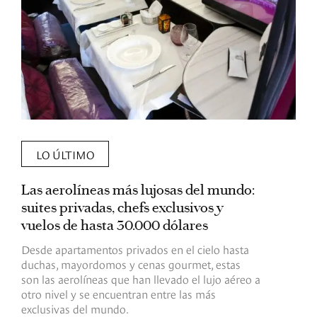
LO ÚLTIMO
Las aerolíneas más lujosas del mundo:
E
suites privadas, chefs exclusivos y
d
vuelos de hasta 30.000 dólares
E
c
Desde apartamentos privados en el cielo hasta
c
duchas, mayordomos y cenas gourmet, estas
son las aerolíneas que han llevado el lujo aéreo a
R
otro nivel y se encuentran entre las más
exclusivas del mundo.