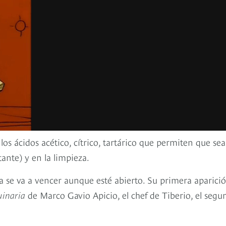
os ácidos acético, cítrico, tartárico que permiten que sea
ante) y en la limpieza.
ca se va a vencer aunque esté abierto. Su primera aparici
uinaria
de Marco Gavio Apicio, el chef de Tiberio, el seg