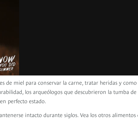
des de miel para conservar la carne, tratar heridas y como 
urabilidad, los arqueólogos que descubrieron la tumba de
n perfecto estado.
antenerse intacto durante siglos. Vea los otros alimentos