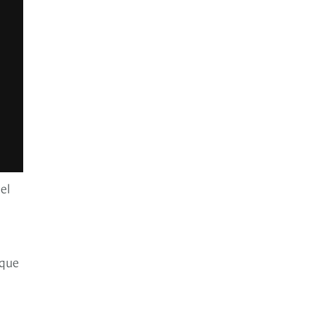
el
 que