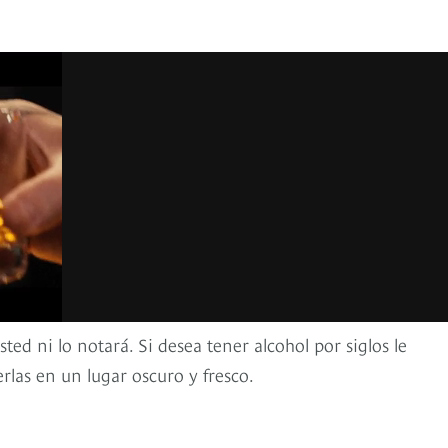
ed ni lo notará. Si desea tener alcohol por siglos le
as en un lugar oscuro y fresco.