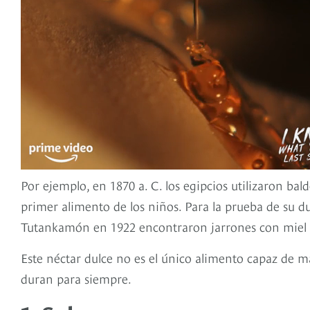
Por ejemplo, en 1870 a. C. los egipcios utilizaron bal
primer alimento de los niños. Para la prueba de su d
Tutankamón en 1922 encontraron jarrones con miel e
Este néctar dulce no es el único alimento capaz de m
duran para siempre.