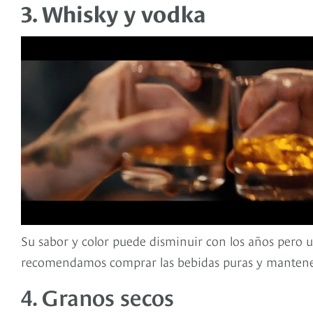
3. Whisky y vodka
Su sabor y color puede disminuir con los años pero ust
recomendamos comprar las bebidas puras y mantenerl
4. Granos secos