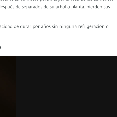
e después de separados de su árbol o planta, pierden sus
acidad de durar por años sin ninguna refrigeración o
y