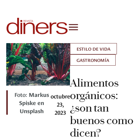
ESTILO DE VIDA
GASTRONOMÍA
Alimentos
orgánicos:
Foto:
Markus
octubre
Spiske en
23,
¿son tan
Unsplash
2023
buenos como
dicen?