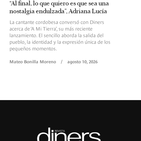
“Al final, lo que quiero es que sea una
R
nostalgia endulzada”, Adriana Lucía
B
l
La cantante cordobesa conversó con Diners
acerca de ‘A Mi Tierra’, su más reciente
L
lanzamiento. El sencillo aborda la salida del
L
pueblo, la identidad y la expresión única de los
c
pequeños momentos.
R
Mateo Bonilla Moreno
/
agosto 10, 2026