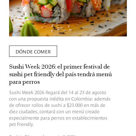
DÓNDE COMER
Sushi Week 2026: el primer festival de
L
sushi pet friendly del país tendrá menú
s
para perros
v
Sushi Week 2026 llegará del 14 al 23 de agosto
D
con una propuesta inédita en Colombia: además
d
de ofrecer rollos de sushi a $23.000 en más de
s
diez ciudades, contará con un menú creado
o
especialmente para perros en establecimientos
e
pet friendly.
R