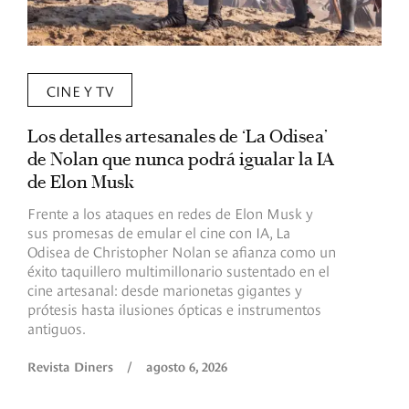
CINE Y TV
Los detalles artesanales de ‘La Odisea’
R
de Nolan que nunca podrá igualar la IA
m
de Elon Musk
I
Frente a los ataques en redes de Elon Musk y
E
sus promesas de emular el cine con IA, La
e
Odisea de Christopher Nolan se afianza como un
b
éxito taquillero multimillonario sustentado en el
C
cine artesanal: desde marionetas gigantes y
c
prótesis hasta ilusiones ópticas e instrumentos
antiguos.
R
Revista Diners
/
agosto 6, 2026