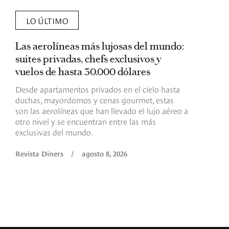
LO ÚLTIMO
Las aerolíneas más lujosas del mundo:
E
suites privadas, chefs exclusivos y
d
vuelos de hasta 30.000 dólares
E
c
Desde apartamentos privados en el cielo hasta
c
duchas, mayordomos y cenas gourmet, estas
son las aerolíneas que han llevado el lujo aéreo a
R
otro nivel y se encuentran entre las más
exclusivas del mundo.
Revista Diners
/
agosto 8, 2026