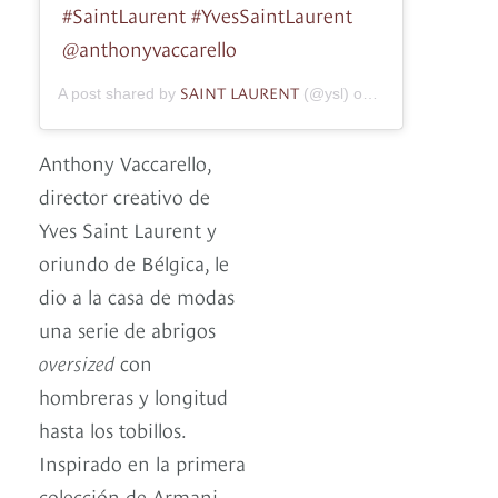
#SaintLaurent #YvesSaintLaurent
@anthonyvaccarello
SAINT LAURENT
A post shared by
(@ysl) on
Jul 22, 2019 at 
Anthony Vaccarello,
director creativo de
Yves Saint Laurent y
oriundo de Bélgica, le
dio a la casa de modas
una serie de abrigos
oversized
con
hombreras y longitud
hasta los tobillos.
Inspirado en la primera
colección de Armani,