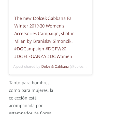
The new Dolce&Gabbana Fall
Winter 2019-20 Women’s
Accessories Campaign, shot in
Milan by Branislav Simoncik.
#DGCampaign #DGFW20
#DGELEGANZA #DGWomen
Dolce & Gabbana
A post shared by
(@dolcegabbana) on
Sep 3
Tanto para hombres,
como para mujeres, la
colección está
acompañada por
estampados de flores,