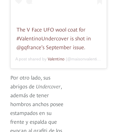
The V Face UFO wool coat for
#ValentinoUndercover is shot in
@gqfrance’s September issue.
Valentino
A post shared by
(@maisonvalentino) on
Aug 31, 20
Por otro lado, sus
abrigos de
Undercover
,
además de tener
hombros anchos posee
estampados en su
frente y espalda que
evocan al grafiti de los