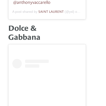
@anthonyvaccarello
SAINT LAURENT
A post shared by
(@ysl) on
Jul 29, 2019 at 
Dolce &
Gabbana