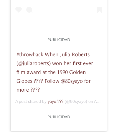
PUBLICIDAD
#throwback When Julia Roberts
(@juliaroberts) won her first ever
film award at the 1990 Golden
Globes ???? Follow @80syayo for
more ????
yayo????
A post shared by
(@80syayo) on
Aug 4, 2018 at 9:05am PDT
PUBLICIDAD