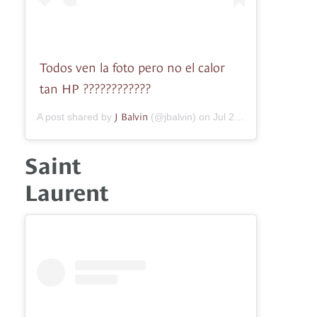
Todos ven la foto pero no el calor
tan HP ????????????
J Balvin
A post shared by
(@jbalvin) on
Jul 20, 2019 at 12:01pm PDT
Saint
Laurent