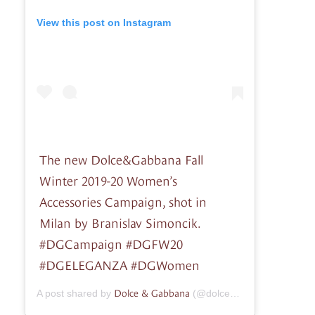
View this post on Instagram
The new Dolce&Gabbana Fall
Winter 2019-20 Women’s
Accessories Campaign, shot in
Milan by Branislav Simoncik.
#DGCampaign #DGFW20
#DGELEGANZA #DGWomen
Dolce & Gabbana
A post shared by
(@dolcegabbana) on
Sep 3