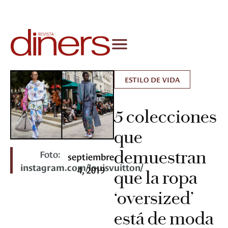
ESTILO DE VIDA
5 colecciones
que
demuestran
Foto:
septiembre
instagram.com/louisvuitton/
4, 2019
que la ropa
‘oversized’
está de moda