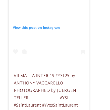
View this post on Instagram
VILMA – WINTER 19 #YSL25 by
ANTHONY VACCARELLO
PHOTOGRAPHED by JUERGEN
TELLER ⠀⠀⠀⠀⠀⠀⠀⠀⠀ #YSL
#SaintLaurent #YvesSaintLaurent