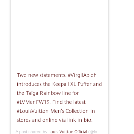
Two new statements. #VirgilAbloh
introduces the Keepall XL Puffer and
the Taïga Rainbow line for
#LVMenFW19. Find the latest
#LouisVuitton Men’s Collection in
stores and online via link in bio.
Louis Vuitton Official
A post shared by
(@louisvuitton) on
Aug 