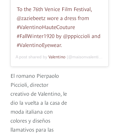
To the 76th Venice Film Festival,
@zaziebeetz wore a dress from
#ValentinoHauteCouture
#FallWinter1920 by @pppiccioli and
#ValentinoEyewear.
Valentino
A post shared by
(@maisonvalentino) on
Aug 31, 20
El romano Pierpaolo
Piccioli, director
creativo de Valentino, le
dio la vuelta a la casa de
moda italiana con
colores y diseños
llamativos para las