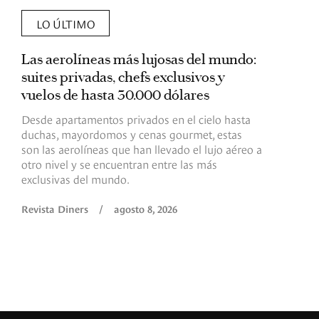
LO ÚLTIMO
Las aerolíneas más lujosas del mundo:
E
suites privadas, chefs exclusivos y
d
vuelos de hasta 30.000 dólares
E
c
Desde apartamentos privados en el cielo hasta
c
duchas, mayordomos y cenas gourmet, estas
son las aerolíneas que han llevado el lujo aéreo a
R
otro nivel y se encuentran entre las más
exclusivas del mundo.
Revista Diners
/
agosto 8, 2026